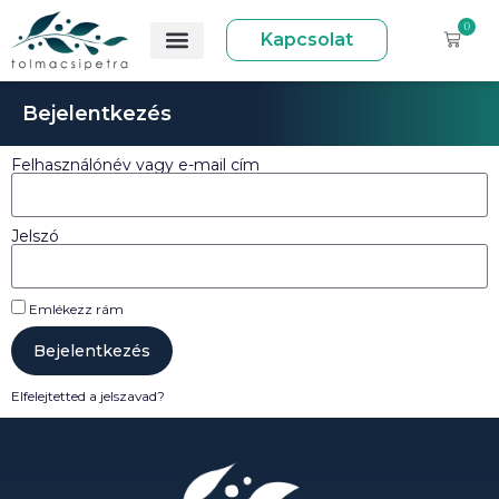
0
Kapcsolat
Bejelentkezés
Felhasználónév vagy e-mail cím
Jelszó
Emlékezz rám
Bejelentkezés
Elfelejtetted a jelszavad?