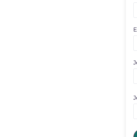
E
J
J