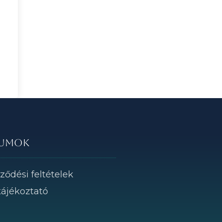
umok
ződési feltételek
tájékoztató