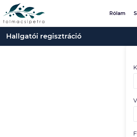
Rólam
S
Hallgatói regisztráció
K
V
F