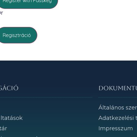
Register with Passkey
r
Regisztráció
gáció
Dokument
m
Általános szer
ltatások
Adatkezelési 
tár
Impresszum