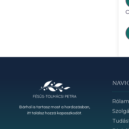
O
Navi
Róla
Bárhol is tartasz most a hordozásban,
Szolgá
itt találsz hozzá kapaszkodót.
Tudás