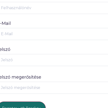
-Mail
elszó
elszó megerősítése