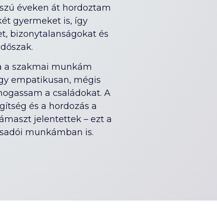
osszú éveken át hordoztam
ét gyermeket is, így
t, bizonytalanságokat és
időszak.
ra a szakmai munkám
ogy empatikusan, mégis
mogassam a családokat. A
egítség és a hordozás a
ámaszt jelentettek – ezt a
csadói munkámban is.