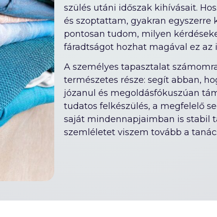
szülés utáni időszak kihívásait. H
és szoptattam, gyakran egyszerre k
pontosan tudom, milyen kérdéseke
fáradtságot hozhat magával ez az 
A személyes tapasztalat számom
természetes része: segít abban, h
józanul és megoldásfókuszúan tá
tudatos felkészülés, a megfelelő s
saját mindennapjaimban is stabil t
szemléletet viszem tovább a taná