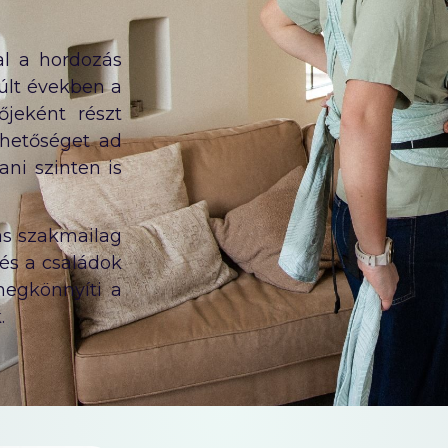
l a hordozás
últ években a
jeként részt
hetőséget ad
ani szinten is
ás szakmailag
 és a családok
egkönnyíti a
.