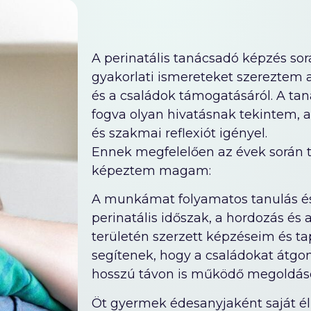
A perinatális tanácsadó képzés sor
gyakorlati ismereteket szereztem a
és a családok támogatásáról. A ta
fogva olyan hivatásnak tekintem, 
és szakmai reflexiót igényel.
Ennek megfelelően az évek során t
képeztem magam:
A munkámat folyamatos tanulás és s
perinatális időszak, a hordozás és
területén szerzett képzéseim és t
segítenek, hogy a családokat átgon
hosszú távon is működő megoldáso
Öt gyermek édesanyjaként saját é