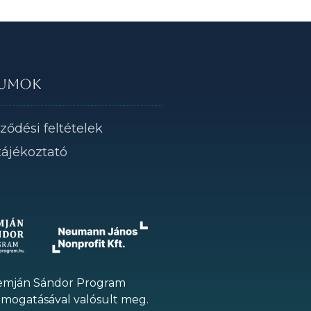
umok
ződési feltételek
tájékoztató
Demján Sándor Program
ámogatásával valósult meg.