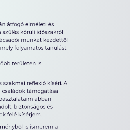
án átfogó elméleti és
 szülés körüli időszakról
nácsadói munkát kezdettől
amely folyamatos tanulást
öbb területen is
zakmai reflexió kíséri. A
 a családok támogatása
apasztalataim abban
dolt, biztonságos és
k felé kísérjem.
lményből is ismerem a