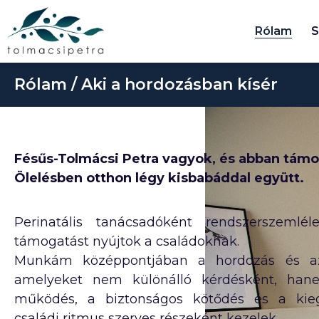
Rólam
S
Rólam / Aki a hordozásban kísér
Fésűs-Tolmácsi Petra vagyok, és abban támo
Ölelésben otthon légy kisbabáddal együtt.
Perinatális tanácsadóként rendszerszemlél
támogatást nyújtok a családoknak.
Munkám középpontjában a hordozás és az 
amelyeket nem különálló kérdésként, han
működés, a biztonságos kötődés és a kieg
családi ritmus szerves részeként kezelek.