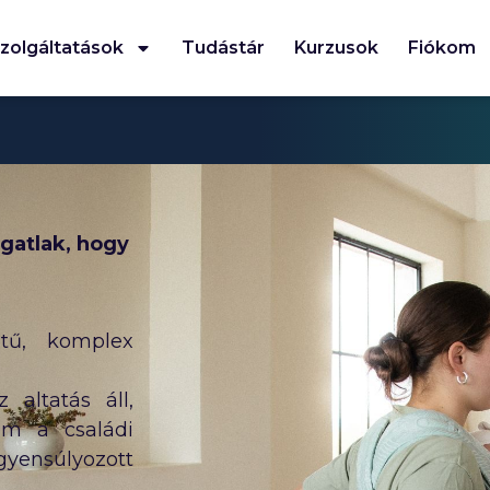
zolgáltatások
Tudástár
Kurzusok
Fiókom
gatlak, hogy
etű, komplex
altatás áll,
em a családi
yensúlyozott