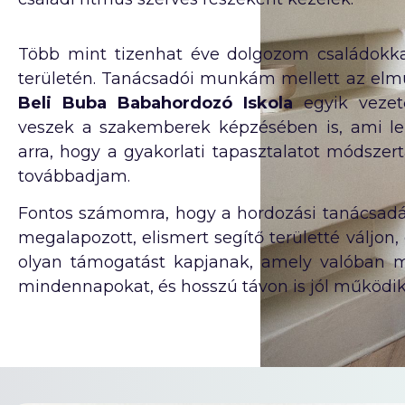
Több mint tizenhat éve dolgozom családokka
területén. Tanácsadói munkám mellett az elm
Beli Buba Babahordozó Iskola
egyik vezető
veszek a szakemberek képzésében is, ami le
arra, hogy a gyakorlati tapasztalatot módszert
továbbadjam.
Fontos számomra, hogy a hordozási tanácsad
megalapozott, elismert segítő területté váljon,
olyan támogatást kapjanak, amely valóban m
mindennapokat, és hosszú távon is jól működik