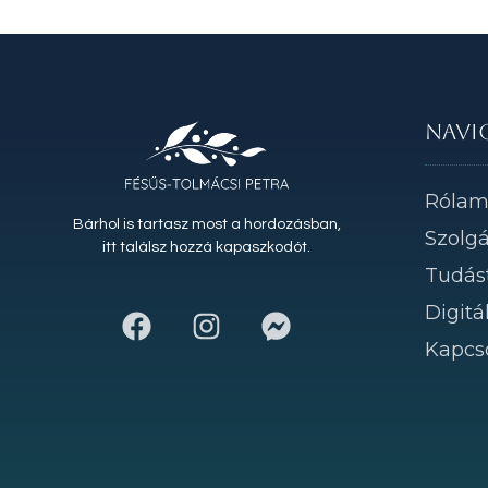
Navi
Róla
Bárhol is tartasz most a hordozásban,
Szolgá
itt találsz hozzá kapaszkodót.
Tudás
Digitá
Kapcs