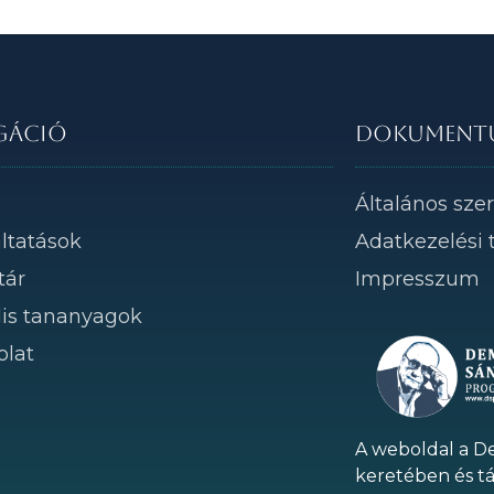
gáció
Dokument
m
Általános szer
ltatások
Adatkezelési 
tár
Impresszum
lis tananyagok
olat
A weboldal a 
keretében és t