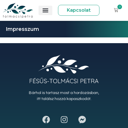
0
Kapcsolat
Impresszum
Bárhol is tartasz most a hordozásban,
itt találsz hozzá kapaszkodót.