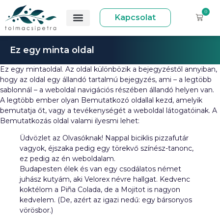
0
Kapcsolat
Ez egy minta oldal
Ez egy mintaoldal. Az oldal különbözik a bejegyzéstől annyiban,
hogy az oldal egy állandó tartalmú bejegyzés, ami – a legtöbb
sablonnál – a weboldal navigációs részében állandó helyen van.
A legtöbb ember olyan Bemutatkozó oldallal kezd, amelyik
bemutatja őt, vagy a tevékenységét a weboldal látogatóinak. A
Bemutatkozás oldal valami ilyesmi lehet:
Üdvözlet az Olvasóknak! Nappal biciklis pizzafutár
vagyok, éjszaka pedig egy törekvő színész-tanonc,
ez pedig az én weboldalam.
Budapesten élek és van egy csodálatos német
juhász kutyám, aki Velorex névre hallgat. Kedvenc
koktélom a Piña Colada, de a Mojitot is nagyon
kedvelem. (De, azért az igazi nedű: egy bársonyos
vörösbor.)