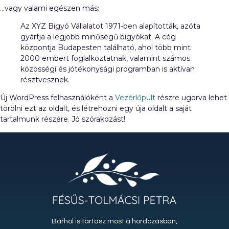
…vagy valami egészen más:
Az XYZ Bigyó Vállalatot 1971-ben alapították, azóta
gyártja a legjobb minőségű bigyókat. A cég
központja Budapesten található, ahol több mint
2000 embert foglalkoztatnak, valamint számos
közösségi és jótékonysági programban is aktívan
résztvesznek.
Új WordPress felhasználóként a
Vezérlőpult
részre ugorva lehet
törölni ezt az oldalt, és létrehozni egy úja oldalt a saját
tartalmunk részére. Jó szórakozást!
Bárhol is tartasz most a hordozásban,