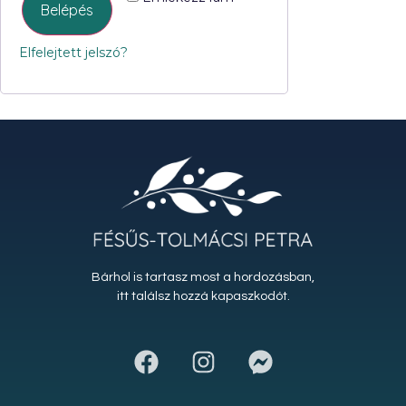
Belépés
Elfelejtett jelszó?
Bárhol is tartasz most a hordozásban,
itt találsz hozzá kapaszkodót.