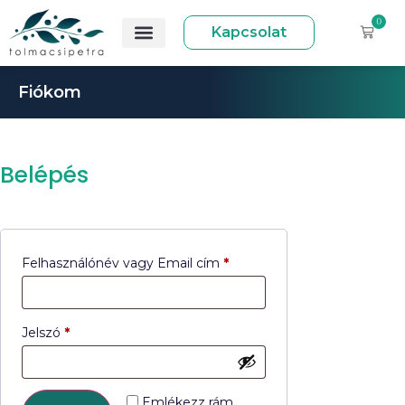
0
Kapcsolat
Fiókom
Belépés
Felhasználónév vagy Email cím
*
Jelszó
*
Emlékezz rám