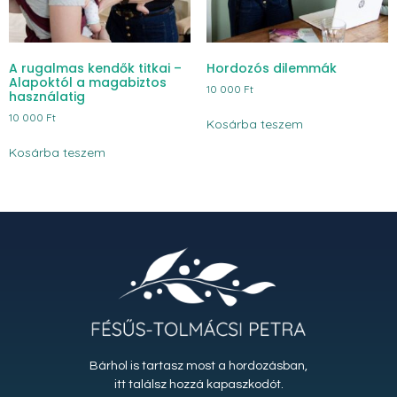
A rugalmas kendők titkai –
Hordozós dilemmák
Alapoktól a magabiztos
10 000
Ft
használatig
10 000
Ft
Kosárba teszem
Kosárba teszem
Bárhol is tartasz most a hordozásban,
itt találsz hozzá kapaszkodót.