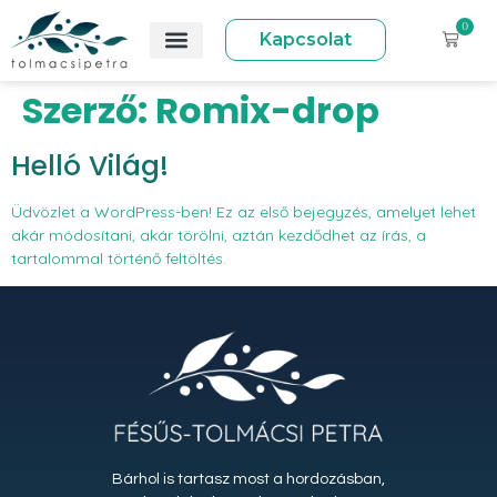
0
Kapcsolat
Szerző:
Romix-drop
Helló Világ!
Üdvözlet a WordPress-ben! Ez az első bejegyzés, amelyet lehet
akár módosítani, akár törölni, aztán kezdődhet az írás, a
tartalommal történő feltöltés.
Bárhol is tartasz most a hordozásban,